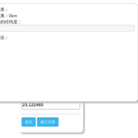
结果：
返回-小黄牛博客
距离：
0
km
角的经纬度：
两点求反经纬度算法
左上角
对应：
经度：
纬度：
右下角
经度：
纬度：
提交
接口文档