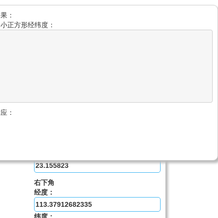
结果：
返回-小黄牛博客
的小正方形经纬度：
四角经纬度地图网格分割算法
左上角
经度：
纬度：
对应：
右上角
经度：
纬度：
右下角
经度：
纬度：