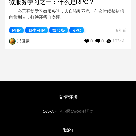
微服务学习之一：什么是RPC？
今天开始学习微服务咯，人自强则不息，什么时候都别想
的靠别人，打铁还需自身硬。
PHP
原生PHP
微服务
RPC
6年前
0
0
10344
冯俊豪
友情链接
SW-X
-
企业级Swoole框架
我的