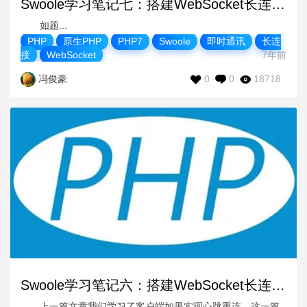
Swoole学习笔记七：搭建WebSocket长连接 之 使用 USER_ID 作为身份凭证
如题...
PHP
原生PHP
PHP7
Swoole
即时通讯
长连
接
WebSocket
7年前
0
0
18718
冯俊豪
Swoole学习笔记六：搭建WebSocket长连接 之 服务端实现强制心跳检测
上一篇文章我们学习了客户端如果实现心跳重连，这一篇