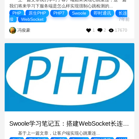
我们将来学习下服务端是怎么样实现强制心跳检测的...
PHP
原生PHP
PHP7
Swoole
即时通讯
长连
接
WebSocket
7年前
1
2
17670
冯俊豪
Swoole学习笔记五：搭建WebSocket长连接 之 客户端实现心跳重连
基于上一篇文章，让客户端实现心跳重连...