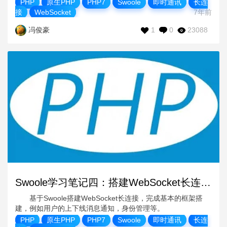
PHP
原生PHP
PHP7
Swoole
即时通讯
长连
接
WebSocket
7年前
1
0
23088
冯俊豪
Swoole学习笔记四：搭建WebSocket长连接 之 基本框架搭建
基于Swoole搭建WebSocket长连接，完成基本的框架搭
建，例如用户的上下线消息通知，身份管理等。
PHP
原生PHP
PHP7
Swoole
即时通讯
长连