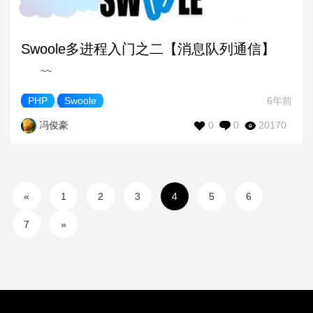
Swoole多进程入门之二【消息队列通信】
~~
PHP
Swoole
6年前
0
0
20170
冯俊豪
«
1
2
3
4
5
6
7
»