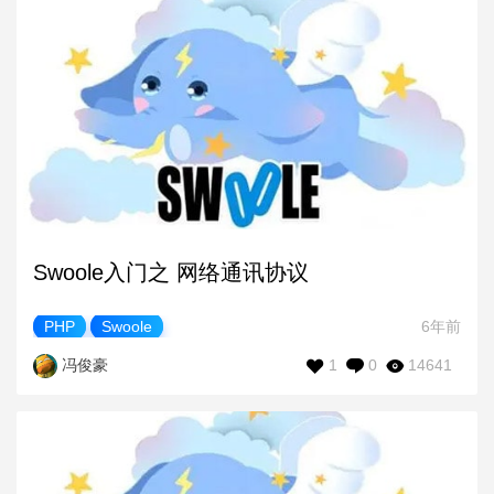
Swoole入门之 网络通讯协议
PHP
Swoole
6年前
1
0
14641
冯俊豪