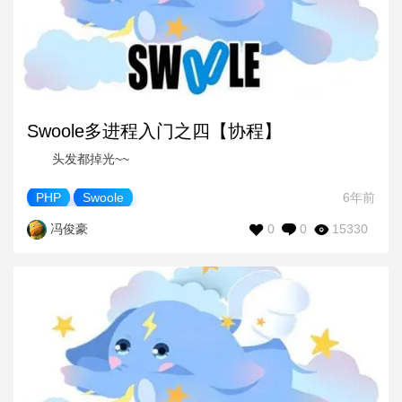
Swoole多进程入门之四【协程】
头发都掉光~~
PHP
Swoole
6年前
0
0
15330
冯俊豪