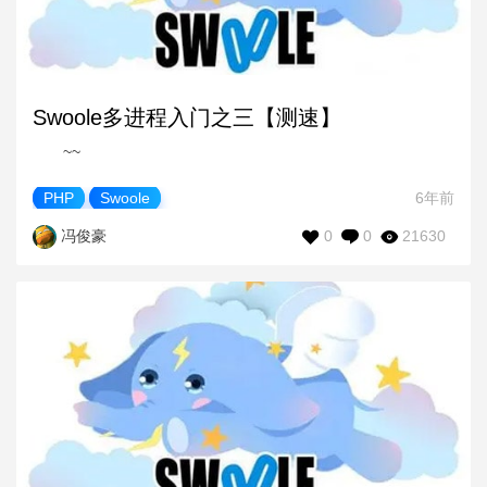
Swoole多进程入门之三【测速】
~~
PHP
Swoole
6年前
0
0
21630
冯俊豪