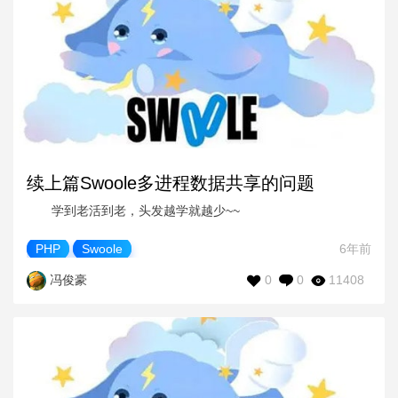
续上篇Swoole多进程数据共享的问题
学到老活到老，头发越学就越少~~
PHP
Swoole
6年前
0
0
11408
冯俊豪