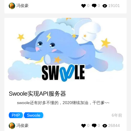
0
0
19101
冯俊豪
Swoole实现API服务器
swoole还有好多不懂的，2020继续加油，干巴爹~~
PHP
Swoole
6年前
0
0
26844
冯俊豪