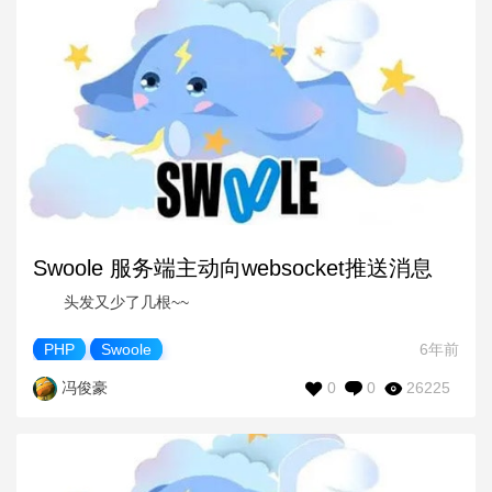
Swoole 服务端主动向websocket推送消息
头发又少了几根~~
PHP
Swoole
6年前
0
0
26225
冯俊豪