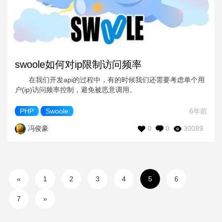
swoole如何对ip限制访问频率
在我们开发api的过程中，有的时候我们还需要考虑单个用
户(ip)访问频率控制，避免被恶意调用。
PHP
Swoole
6年前
0
0
30089
冯俊豪
«
1
2
3
4
5
6
7
»