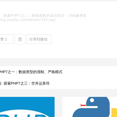
:
探索PHP7之二：限制函数的返回类型
-
冯俊豪博客
blog.junphp.com/details/182.jsp)
点赞
1
赏
分享到微信
PHP7之一：数据类型的强制、严格模式
篇:
探索PHP7之三：空并运算符