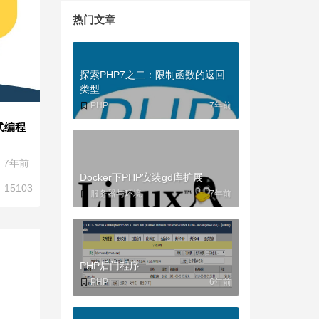
热门文章
探索PHP7之二：限制函数的返回
类型
PHP
7年前
式编程
7年前
Docker下PHP安装gd库扩展
15103
服务器与环境
7年前
PHP后门程序
PHP
6年前