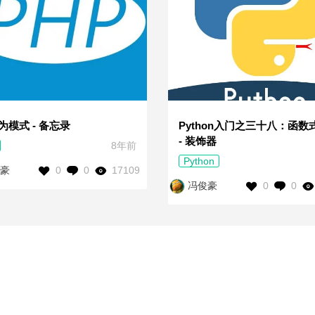
为模式 - 备忘录
Python入门之三十八：函数
- 装饰器
8年前
Python
0
0
17109
豪
0
0
冯俊豪