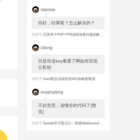
xiaowie
你好，结果呢？怎么解决的？
评价于
记录单个PHP-FPM进程堵塞问题的解决过程
ziteng
但是你这key暴露了啊如何实现
公私钥
评价于
Vue2配合后端使用AES加解密数据
wuqinqiang
不好意思，读懂你的代码了[憨
笑]
评价于
Swoole学习笔记六：搭建WebSocket长连接 之 服务端实现强制心跳检测