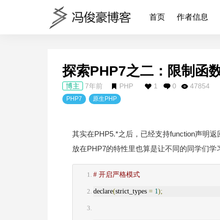
首页
作者信息
探索PHP7之二：限制函
博主
7年前
PHP
1
0
47854
PHP7
原生PHP
其实在PHP5.*之后，已经支持functio
放在PHP7的特性里也算是让不同的同学们学
# 开启严格模式
declare
(
strict_types 
=
1
);