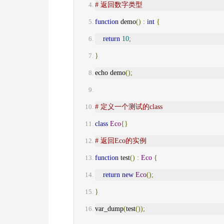
# 返回数字类型
function
 demo
()
:
int
{
return
10
;
}
echo demo
();
# 定义一个测试的class
class
Eco
{}
# 返回Eco的实例
function
 test
()
:
Eco
{
return
new
Eco
();
}
var_dump
(
test
());