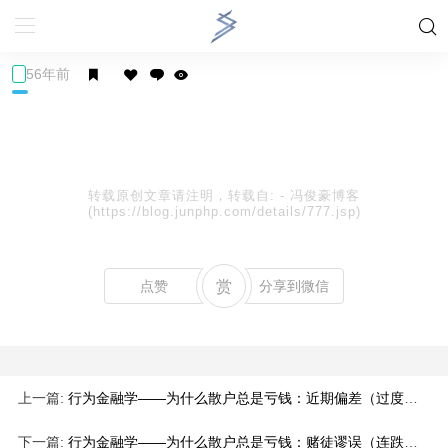
56年前
转载原创文章请注明，转载自:
-
冯俊豪博客
(https://blog.junphp.com/details/777.jsp)
点赞
赏
分享到微信
上一篇:
行为金融学——为什么散户总是亏钱：近期偏差（过度关注最近发生的事）
下一篇:
行为金融学——为什么散户总是亏钱：赌徒谬误（连跌之后觉得"该涨了"）