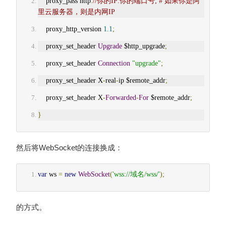
    proxy_pass http
:
//你的IP:你的端口号; # 如果你是阿
里云服务器，则是内网IP
    proxy_http_version 
1.1
;
    proxy_set_header 
Upgrade
 $http_upgrade
;
    proxy_set_header 
Connection
"upgrade"
;
    proxy_set_header X
-
real
-
ip $remote_addr
;
    proxy_set_header X
-
Forwarded
-
For
 $remote_addr
;
}
然后将WebSocket的连接换成：
var
 ws 
=
new
WebSocket
(
'wss://域名/wss/'
);
的方式。