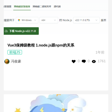
Vue3保姆级教程 1.node.js跟npm的关系
前端JS
1年前
0
0
1761
冯俊豪