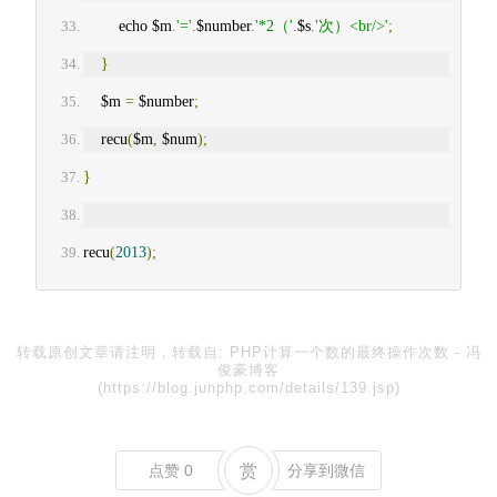
        echo $m
.
'='
.
$number
.
'*2（'
.
$s
.
'次）<br/>'
;
}
    $m 
=
 $number
;
    recu
(
$m
,
 $num
);
}
recu
(
2013
);
转载原创文章请注明，转载自:
PHP计算一个数的最终操作次数
-
冯
俊豪博客
(https://blog.junphp.com/details/139.jsp)
点赞
0
赏
分享到微信