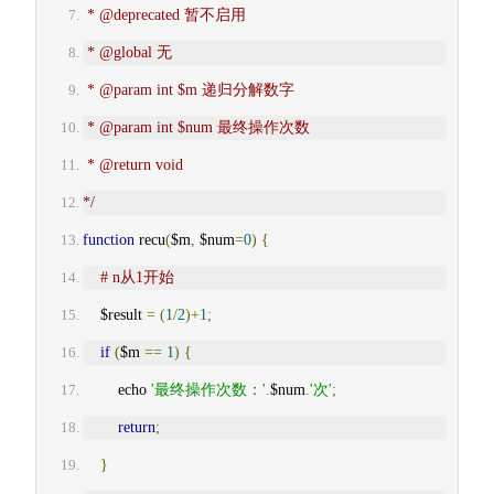
 * @deprecated 暂不启用
 * @global 无
 * @param int $m 递归分解数字
 * @param int $num 最终操作次数
 * @return void
*/
function
 recu
(
$m
,
 $num
=
0
)
{
# n从1开始
    $result 
=
(
1
/
2
)+
1
;
if
(
$m 
==
1
)
{
        echo 
'最终操作次数：'
.
$num
.
'次'
;
return
;
}