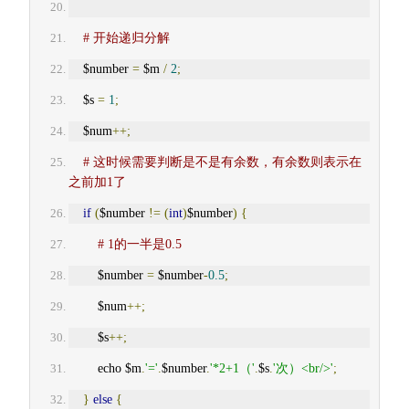
# 开始递归分解
    $number 
=
 $m 
/
2
;
    $s 
=
1
;
    $num
++;
# 这时候需要判断是不是有余数，有余数则表示在
之前加1了
if
(
$number 
!=
(
int
)
$number
)
{
# 1的一半是0.5
        $number 
=
 $number
-
0.5
;
        $num
++;
        $s
++;
        echo $m
.
'='
.
$number
.
'*2+1（'
.
$s
.
'次）<br/>'
;
}
else
{