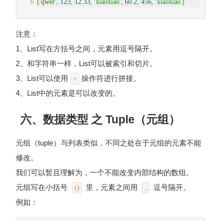
[
'qwer'
,
123
,
12.33
,
'xiaoxiao'
,
60.2
,
456
,
'xiaoxiao'
]
注意：
1、List写在方括号之间，元素用逗号隔开。
2、和字符串一样，List可以被索引和切片。
3、List可以使用
操作符进行拼接。
+
4、List中的元素是可以改变的。
六、数据类型 之 Tuple（元组）
元组（tuple）与列表类似，不同之处在于元组的元素不能
修改。
我们可以暂且理解为，一个不能改变内部结构的数组。
元组写在小括号
里，元素之间用
逗号隔开。
()
,
例如：