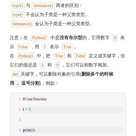
与
两者的区别：
type()
isinstance()
不会认为子类是一种父类类型。
type()
会认为子类是一种父类类型。
isinstance()
注意：在
中是
没有布尔型
的，它用数字
表
Python2
0
示
，用
表示
。
False
1
True
在
中，把
和
定义成关键字，但
Python3
True
False
它们的值还是
和
，它们可以和数字相加。
1
0
关键字，可以删除对象的引用(
删除多个的时候
del
用
逗号分割
)，例如：
,
#!/usr/bin/env
i 
=
1
print
(
i
)