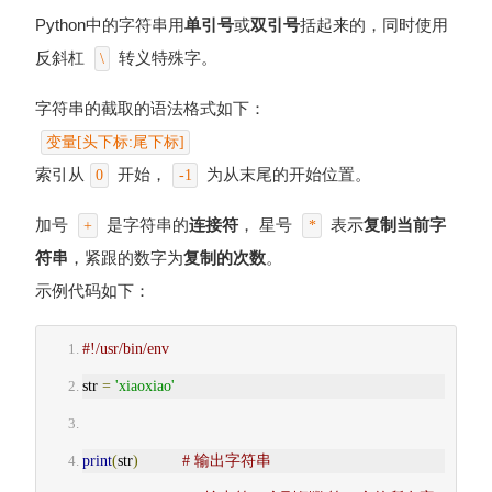
Python中的字符串用
单引号
或
双引号
括起来的，同时使用
反斜杠
转义特殊字。
\
字符串的截取的语法格式如下：
变量[头下标:尾下标]
索引从
开始，
为从末尾的开始位置。
0
-1
加号
是字符串的
连接符
， 星号
表示
复制当前字
+
*
符串
，紧跟的数字为
复制的次数
。
示例代码如下：
#!/usr/bin/env
str 
=
'xiaoxiao'
print
(
str
)
# 输出字符串