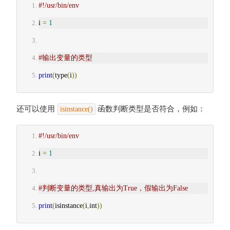
#!/usr/bin/env
i 
=
1
#输出变量的类型
print
(
type
(
i
))
还可以使用
函数判断类型是否符合，例如：
isinstance()
#!/usr/bin/env
i 
=
1
#判断变量的类型,真输出为True，假输出为False
print
(
isinstance
(
i
,
int
))