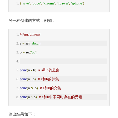
{
'vivo'
,
'oppo'
,
'xiaomi'
,
'huawei'
,
'iphone'
}
另一种创建的方式，例如：
#!/usr/bin/env
a 
=
 set
(
'abcd'
)
b 
=
 set
(
'cd'
)
print
(
a 
-
 b
)
# a和b的差集
print
(
a 
|
 b
)
# a和b的并集
print
(
a 
&
 b
)
# a和b的交集
print
(
a 
^
 b
)
# a和b中不同时存在的元素
输出结果如下：