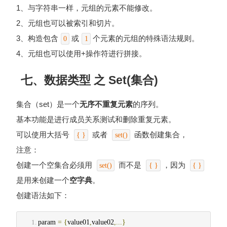
1、与字符串一样，元组的元素不能修改。
2、元组也可以被索引和切片。
3、构造包含
或
个元素的元组的特殊语法规则。
0
1
4、元组也可以使用+操作符进行拼接。
七、数据类型 之 Set(集合)
集合（set）是一个
无序不重复元素
的序列。
基本功能是进行成员关系测试和删除重复元素。
可以使用大括号
或者
函数创建集合，
{ }
set()
注意：
创建一个空集合必须用
而不是
，因为
set()
{ }
{ }
是用来创建一个
空字典
。
创建语法如下：
param 
=
{
value01
,
value02
,...}