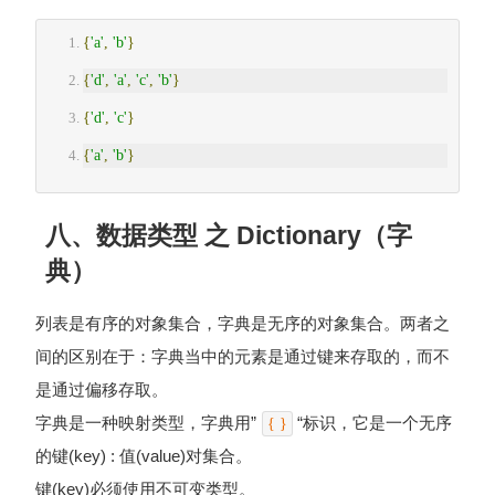
{
'a'
,
'b'
}
{
'd'
,
'a'
,
'c'
,
'b'
}
{
'd'
,
'c'
}
{
'a'
,
'b'
}
八、数据类型 之 Dictionary（字
典）
列表是有序的对象集合，字典是无序的对象集合。两者之
间的区别在于：字典当中的元素是通过键来存取的，而不
是通过偏移存取。
字典是一种映射类型，字典用”
“标识，它是一个无序
{ }
的键(key) : 值(value)对集合。
键(key)必须使用不可变类型。