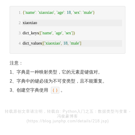
{
'name'
:
'xiaoxiao'
,
'age'
:
18
,
'sex'
:
'male'
}
xiaoxiao
dict_keys
([
'name'
,
'age'
,
'sex'
])
dict_values
([
'xiaoxiao'
,
18
,
'male'
]
注意：
1、字典是一种映射类型，它的元素是键值对。
2、字典中的键必须为不可变类型，且不能重复。
3、创建空字典使用
。
{ }
转载原创文章请注明，转载自:
Python入门之五：数据类型与变量
-
冯俊豪博客
(https://blog.junphp.com/details/218.jsp)