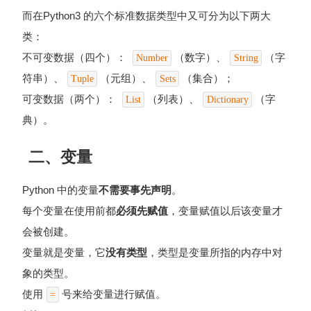
而在Python3 的六个标准数据类型中又可分为以下两大
类：
不可变数据（四个）：
（数字）、
（字
Number
String
符串）、
（元组）、
（集合）；
Tuple
Sets
可变数据（两个）：
（列表）、
（字
List
Dictionary
典）。
二、变量
Python 中的变量
不需要事先声明
。
每个变量在使用前都
必须先赋值
，变量赋值以后该变量才
会被创建。
变量就是变量，它
没有类型
，类型是变量所指的内存中对
象的类型。
使用
号来给变量进行赋值。
=