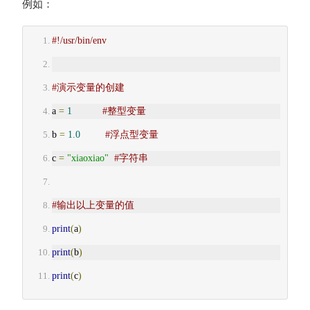
例如：
#!/usr/bin/env
#演示变量的创建
a 
=
1
#整型变量
b 
=
1.0
#浮点型变量
c 
=
"xiaoxiao"
#字符串
#输出以上变量的值
print
(
a
)
print
(
b
)
print
(
c
)