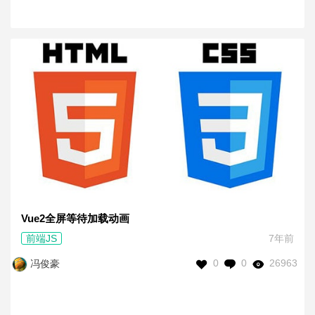
Vue2全屏等待加载动画
前端JS
7年前
0
0
26963
冯俊豪