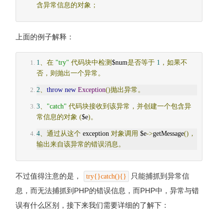
含异常信息的对象；
上面的例子解释：
1
、在
"try"
代码块中检测
$num
是否等于
1
，如果不
否，则抛出一个异常。
2
、
throw
new
Exception
()抛出异常。
3
、
"catch"
代码块接收到该异常，并创建一个包含异
常信息的对象
(
$e
)。
4
、通过从这个
 exception 
对象调用
 $e
->
getMessage
()，
输出来自该异常的错误消息。
不过值得注意的是，
只能捕抓到异常信
try{}catch(){}
息，而无法捕抓到PHP的错误信息，而PHP中，异常与错
误有什么区别，接下来我们需要详细的了解下：