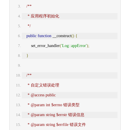
/**
     * 应用程序初始化
     */
public
function
 __construct
()
{
        set_error_handler
(
'Log::appError'
);
}
/**
     * 自定义错误处理
     * @access public
     * @param int $errno 错误类型
     * @param string $errstr 错误信息
     * @param string $errfile 错误文件