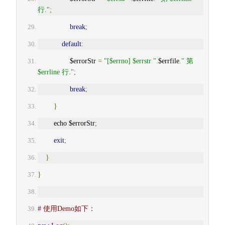
行."
;
break
;
default
:
                $errorStr 
=
"[$errno] $errstr "
.
$errfile
.
" 第 
$errline 行."
;
break
;
}
        echo $errorStr
;
exit
;
}
}
# 使用Demo如下：