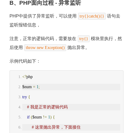
B、PHP面向过程 - 异常监听
PHP中提供了异常监听，可以使用
语句去
try{}catch(){}
监听报错信息，
注意，正常的逻辑代码，需要放在
模块里执行，然
try{}
后使用
抛出异常。
throw new Exception()
示例代码如下：
<?
php
$num 
=
1
;
try
{
# 我是正常的逻辑代码
if
(
$num 
!=
1
)
{
# 这里抛出异常，下面接住