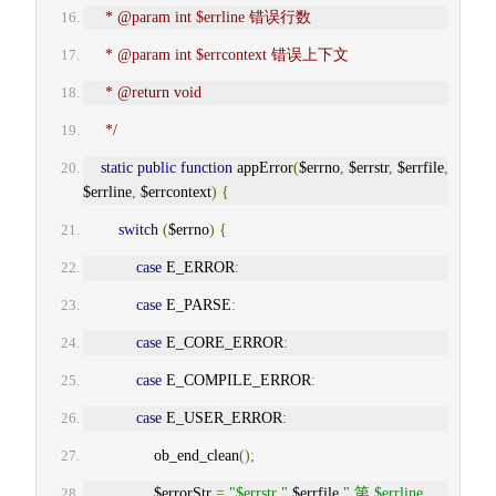
     * @param int $errline 错误行数
     * @param int $errcontext 错误上下文
     * @return void
     */
static
public
function
 appError
(
$errno
,
 $errstr
,
 $errfile
,
$errline
,
 $errcontext
)
{
switch
(
$errno
)
{
case
 E_ERROR
:
case
 E_PARSE
:
case
 E_CORE_ERROR
:
case
 E_COMPILE_ERROR
:
case
 E_USER_ERROR
:
                ob_end_clean
();
                $errorStr 
=
"$errstr "
.
$errfile
.
" 第 $errline 