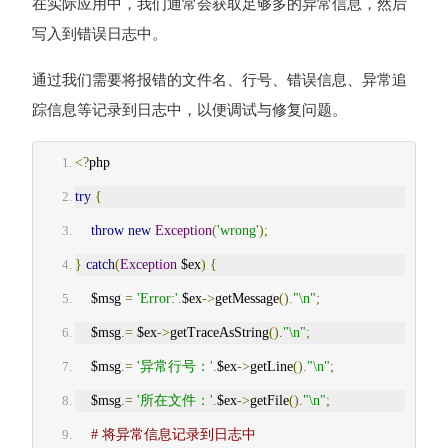
在实际应用中，我们通常会获取足够多的异常信息，然后
写入到错误日志中。
通过我们需要将报错的文件名、行号、错误信息、异常追
踪信息等记录到日志中，以便调试与修复问题。
<?
php
try
{
throw
new
Exception
(
'wrong'
);
}
catch
(
Exception
 $ex
)
{
    $msg 
=
'Error:'
.
$ex
->
getMessage
().
"\n"
;
    $msg
.=
 $ex
->
getTraceAsString
().
"\n"
;
    $msg
.=
'异常行号：'
.
$ex
->
getLine
().
"\n"
;
    $msg
.=
'所在文件：'
.
$ex
->
getFile
().
"\n"
;
# 将异常信息记录到日志中