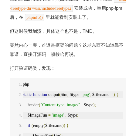
安装成功，重启php-fpm
-freetype-dir=/usr/include/freetype2
后，在
里就能看到安装上了。
phpinfo()
但这时候我崩溃，具体这个也不是，TMD。
突然内心一哭，难道是框架的问题？这老东西不知道靠不
靠谱，直接开源码一顿梭哈再说。
打开验证码类，发现：
php
static
function
 output
(
$im
,
 $type
=
'png'
,
 $filename
=
''
)
{
    header
(
"Content-type: image/"
.
 $type
);
    $ImageFun 
=
'image'
.
 $type
;
if
(
empty
(
$filename
))
{
        $ImageFun
(
$im
);