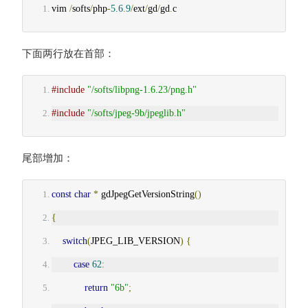
vim 
/
softs
/
php
-
5.6
.
9
/
ext
/
gd
/
gd
.
c
下面两行放在首部：
#include
"/softs/libpng-1.6.23/png.h"
#include
"/softs/jpeg-9b/jpeglib.h"
尾部增加：
const
char
*
 gdJpegGetVersionString
()
{
switch
(
JPEG_LIB_VERSION
)
{
case
62
:
return
"6b"
;