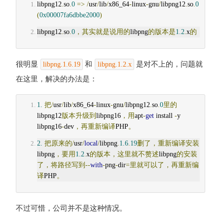
libpng12
.
so
.
0
=>
/
usr
/
lib
/
x86_64
-
linux
-
gnu
/
libpng12
.
so
.
0
(
0x00007fa6dbbe2000
)
libpng12
.
so
.
0
，其实就是说用的
libpng
的版本是
1.2
.
x
的
很明显
和
是对不上的，问题就
libpng.1.6.19
libpng.1.2.x
在这里，解决的办法是：
1.
把/
usr
/
lib
/
x86_64
-
linux
-
gnu
/
libpng12
.
so
.
0
里的
libpng12
版本升级到
libpng16
，用
apt
-
get
 install 
-
y 
libpng16
-
dev
，再重新编译
PHP
。
2.
把原来的/
usr
/
local
/
libpng
.
1.6
.
19
删了，重新编译安装
libpng
，要用
1.2
.
x
的版本，这里就不赘述
libpng
的安装
了，将路径写到--
with
-
png
-
dir
=里就可以了，再重新编
译
PHP
。
不过可惜，公司并不是这种情况。