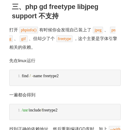
三、php gd freetype libjpeg
support 不支持
打开
有时候你会发现自己装上了
、
phpinfo()
jpeg
pn
、
、但却少了个
，这个主要是字体引擎
g
gif
freetype
相关的依赖。
先在linux运行
find 
/
-
name freetype2
一遍都会得到
/usr/
include
/
freetype2
找到正确的依赖地址，然后重新编译GD库时，加上
--with