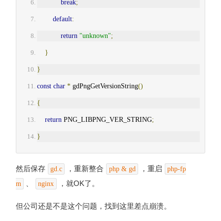
break
;
default
:
return
"unknown"
;
}
}
const
char
*
 gdPngGetVersionString
()
{
return
 PNG_LIBPNG_VER_STRING
;
}
然后保存
，重新整合
，重启
gd.c
php & gd
php-fp
、
，就OK了。
m
nginx
但公司还是不是这个问题，找到这里差点崩溃。