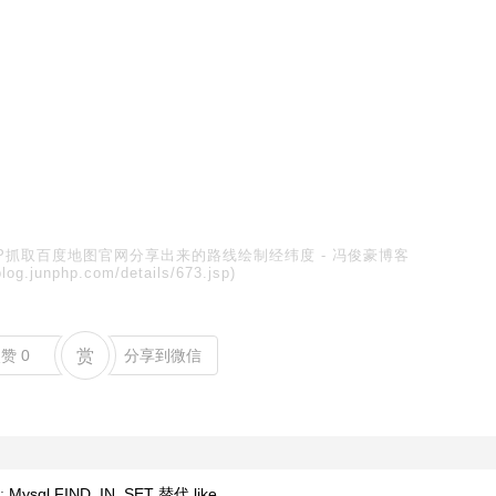
HP抓取百度地图官网分享出来的路线绘制经纬度
-
冯俊豪博客
blog.junphp.com/details/673.jsp)
点赞
0
赏
分享到微信
:
Mysql FIND_IN_SET 替代 like