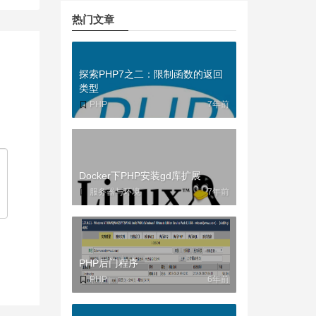
热门文章
探索PHP7之二：限制函数的返回
类型
PHP
7年前
Docker下PHP安装gd库扩展
服务器与环境
7年前
PHP后门程序
PHP
6年前