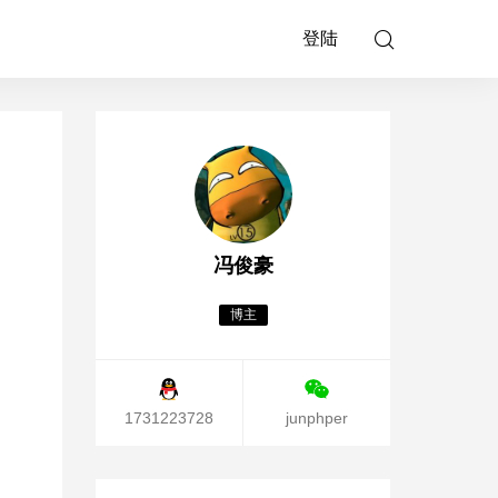
登陆
冯俊豪
博主
1731223728
junphper