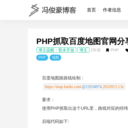
首页
作者信息
PHP抓取百度地图官网
博主提醒：暂未开放
博主
2年前
PHP
PHP
地图
百度地图路路线绘制：
https://map.baidu.com/
@12634074
,2632013,13z
要求：
使用PHP抓取出这个URL里，路线对应的经
后端代码如下: