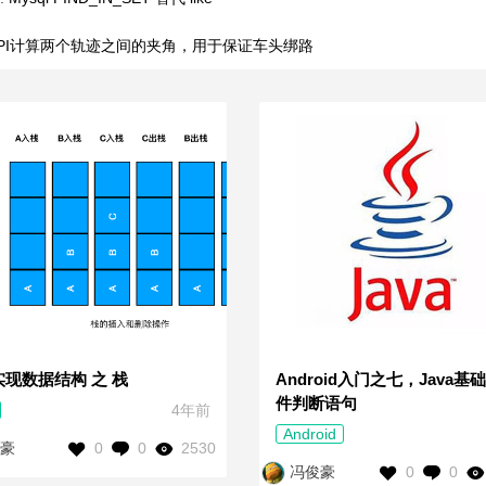
API计算两个轨迹之间的夹角，用于保证车头绑路
实现数据结构 之 栈
Android入门之七，Java基
件判断语句
4年前
Android
0
0
2530
豪
0
0
冯俊豪