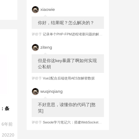
xiaowie
你好，结果呢？怎么解决的？
评价于
记录单个PHP-FPM进程堵塞问题的解决过程
ziteng
但是你这key暴露了啊如何实现
公私钥
评价于
Vue2配合后端使用AES加解密数据
wuqinqiang
不好意思，读懂你的代码了[憨
础：条
笑]
评价于
Swoole学习笔记六：搭建WebSocket长连接 之 服务端实现强制心跳检测
6年前
20220