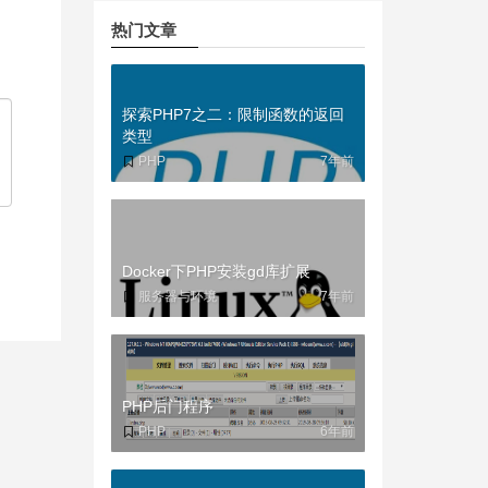
热门文章
探索PHP7之二：限制函数的返回
类型
PHP
7年前
Docker下PHP安装gd库扩展
服务器与环境
7年前
PHP后门程序
PHP
6年前