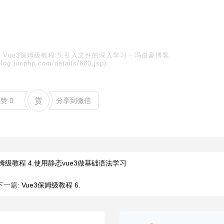
:
Vue3保姆级教程 5.引入文件的深入学习
-
冯俊豪博客
blog.junphp.com/details/680.jsp)
点赞
0
赏
分享到微信
保姆级教程 4.使用静态vue3做基础语法学习
下一篇:
Vue3保姆级教程 6.