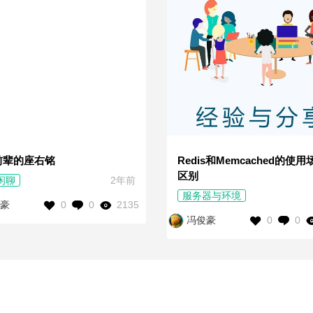
前辈的座右铭
Redis和Memcached的使
区别
闲聊
2年前
服务器与环境
0
0
2135
豪
0
0
冯俊豪