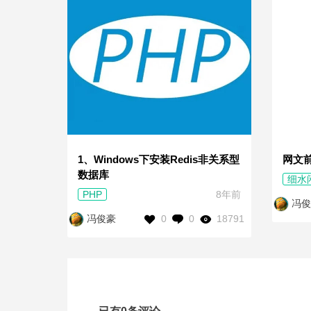
1、Windows下安装Redis非关系型
网文
数据库
细水
PHP
8年前
冯俊
0
0
18791
冯俊豪