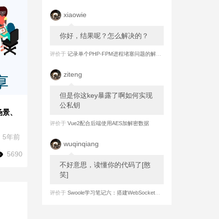
xiaowie
你好，结果呢？怎么解决的？
评价于
记录单个PHP-FPM进程堵塞问题的解决过程
ziteng
但是你这key暴露了啊如何实现
公私钥
用场景、
评价于
Vue2配合后端使用AES加解密数据
5年前
wuqinqiang
5690
不好意思，读懂你的代码了[憨
笑]
评价于
Swoole学习笔记六：搭建WebSocket长连接 之 服务端实现强制心跳检测