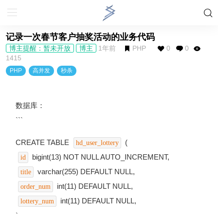
记录一次春节客户抽奖活动的业务代码
博主提醒：暂未开放
博主
1年前
PHP
0
0
1415
PHP
高并发
秒杀
数据库：
```
CREATE TABLE
(
hd_user_lottery
bigint(13) NOT NULL AUTO_INCREMENT,
id
varchar(255) DEFAULT NULL,
title
int(11) DEFAULT NULL,
order_num
int(11) DEFAULT NULL,
lottery_num
`