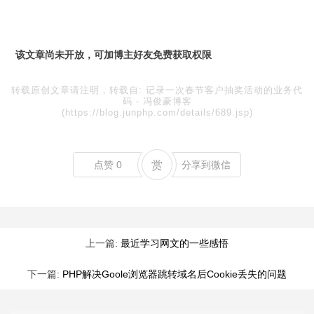
该文章尚未开放，可加博主好友免费获取权限
转载原创文章请注明，转载自:
记录一次春节客户抽奖活动的业务代
码
-
冯俊豪博客
(https://blog.junphp.com/details/689.jsp)
点赞
0
赏
分享到微信
上一篇:
最近学习网文的一些感悟
下一篇:
PHP解决Goole浏览器跳转域名后Cookie丢失的问题