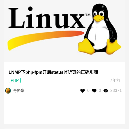
LNMP下php-fpm开启status监听页的正确步骤
PHP
7年前
0
0
23371
冯俊豪