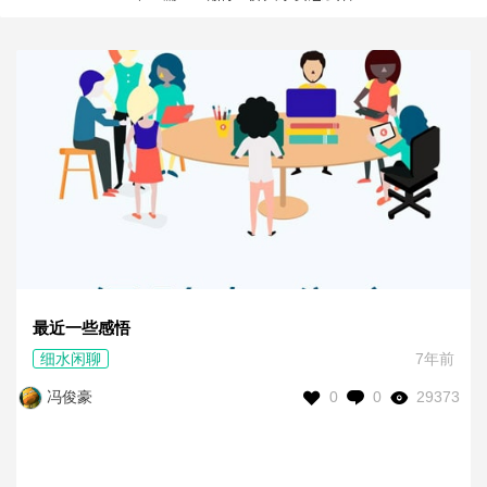
最近一些感悟
细水闲聊
7年前
0
0
29373
冯俊豪