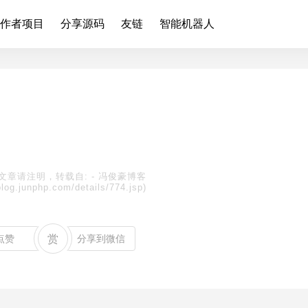
作者项目
分享源码
友链
智能机器人
文章请注明，转载自:
-
冯俊豪博客
blog.junphp.com/details/774.jsp)
点赞
赏
分享到微信