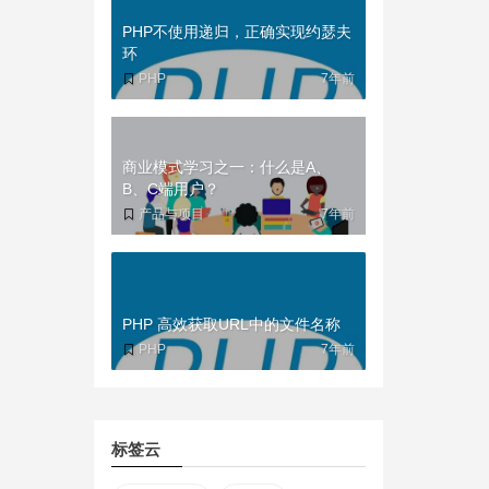
PHP不使用递归，正确实现约瑟夫
环
PHP
7年前
商业模式学习之一：什么是A、
B、C端用户？
产品与项目
7年前
PHP 高效获取URL中的文件名称
PHP
7年前
标签云