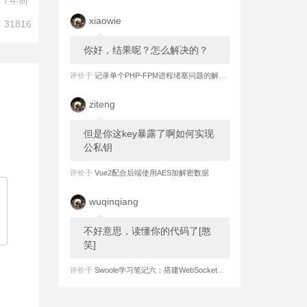
7年前
xiaowie
31816
你好，结果呢？怎么解决的？
评价于
记录单个PHP-FPM进程堵塞问题的解决过程
ziteng
但是你这key暴露了啊如何实现
公私钥
评价于
Vue2配合后端使用AES加解密数据
wuqinqiang
不好意思，读懂你的代码了[憨
笑]
评价于
Swoole学习笔记六：搭建WebSocket长连接 之 服务端实现强制心跳检测