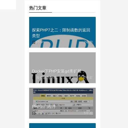
热门文章
探索PHP7之二：限制函数的返回
类型
PHP
7年前
Docker下PHP安装gd库扩展
服务器与环境
7年前
PHP后门程序
PHP
6年前