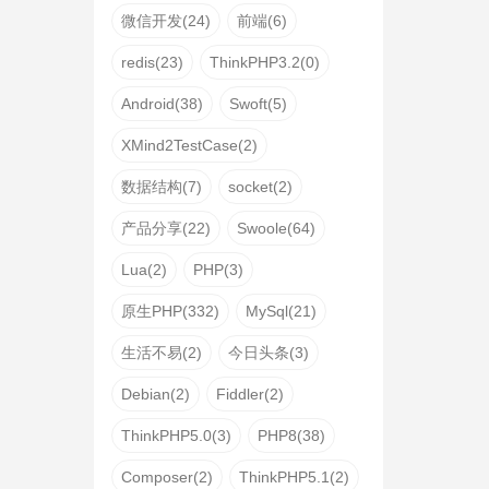
微信开发(24)
前端(6)
redis(23)
ThinkPHP3.2(0)
Android(38)
Swoft(5)
XMind2TestCase(2)
数据结构(7)
socket(2)
产品分享(22)
Swoole(64)
Lua(2)
PHP(3)
原生PHP(332)
MySql(21)
生活不易(2)
今日头条(3)
Debian(2)
Fiddler(2)
ThinkPHP5.0(3)
PHP8(38)
Composer(2)
ThinkPHP5.1(2)